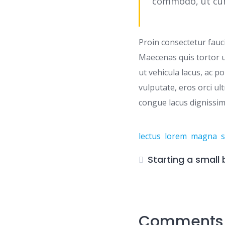
commodo, ut cur
Proin consectetur fauci
Maecenas quis tortor u
ut vehicula lacus, ac p
vulputate, eros orci ul
congue lacus dignissim.
lectus
lorem
magna
Starting a small
Comments