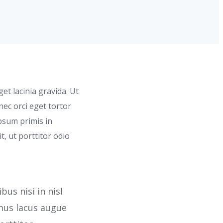
et lacinia gravida. Ut
nec orci eget tortor
psum primis in
t, ut porttitor odio
us nisi in nisl
amus lacus augue