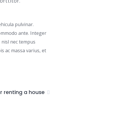
rttitor.
hicula pulvinar.
commodo ante. Integer
, nisl nec tempus
is ac massa varius, et
or renting a house