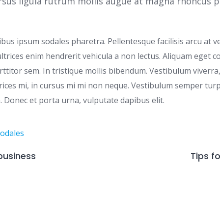
sus ligula rutrum mollis augue at magna rhoncus po
bus ipsum sodales pharetra. Pellentesque facilisis arcu at ve
ltrices enim hendrerit vehicula a non lectus. Aliquam eget 
orttitor sem. In tristique mollis bibendum. Vestibulum viverra
trices mi, in cursus mi mi non neque. Vestibulum semper turp
 Donec et porta urna, vulputate dapibus elit.
sodales
 business
Tips f