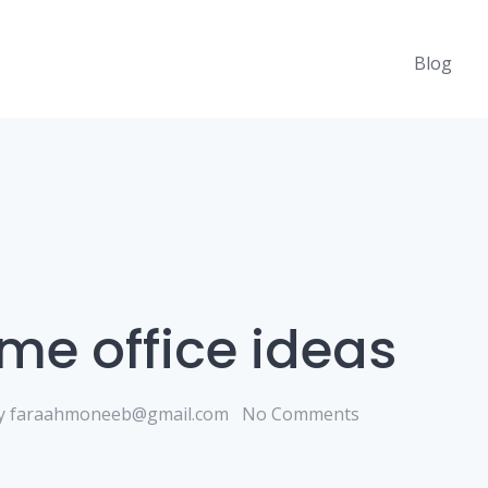
Blog
me office ideas
y
faraahmoneeb@gmail.com
No Comments